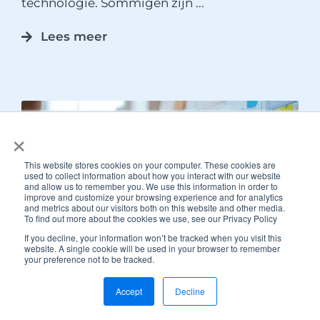
technologie. Sommigen zijn
...
Lees meer
×
This website stores cookies on your computer. These cookies are
used to collect information about how you interact with our website
and allow us to remember you. We use this information in order to
improve and customize your browsing experience and for analytics
and metrics about our visitors both on this website and other media.
To find out more about the cookies we use, see our Privacy Policy
If you decline, your information won’t be tracked when you visit this
website. A single cookie will be used in your browser to remember
your preference not to be tracked.
Plan adviesgesprek
6 vragen die je helpen aan een
Accept
Decline
betere capaciteitsplanning voor je