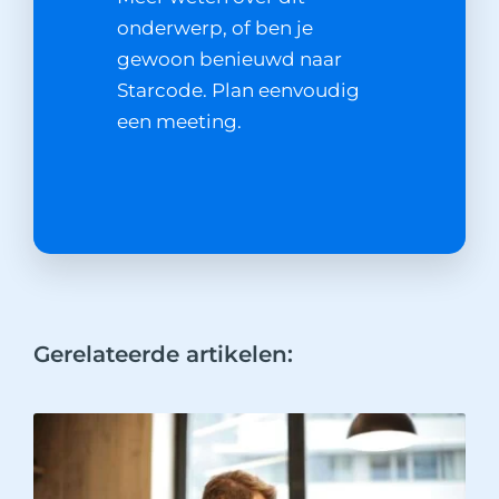
onderwerp, of ben je
gewoon benieuwd naar
Starcode. Plan eenvoudig
een meeting.
Gerelateerde artikelen: