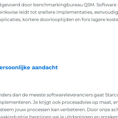
itgevoerd door benchmarkingbureau QSM. Software
inkwise leidt tot snellere implementaties, eenvoudi
plicaties, kortere doorlooptijden en fors lagere kost
ersoonlijke aandacht
nders dan de meeste softwareleveranciers gaat Starc
mplementeren. Je krijgt ook procesadvies op maat, en
ysteem jouw processen kan verbeteren. Door onze ac
aakindustrie begrijpen we je uitdagingen en spreken