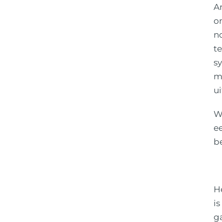
A
o
n
te
s
me
ui
W
ee
be
H
is
ga