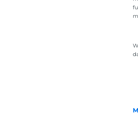
fu
m
W
d
M