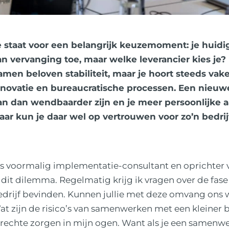
e staat voor een belangrijk keuzemoment: je huidi
an vervanging toe, maar welke leverancier kies je
amen beloven stabiliteit, maar je hoort steeds vake
nnovatie en bureaucratische processen. Een nieuwe
an dan wendbaarder zijn en je meer persoonlijke 
aar kun je daar wel op vertrouwen voor zo’n bedri
ls voormalig implementatie-consultant en oprichter 
 dit dilemma. Regelmatig krijg ik vragen over de fase
edrijf bevinden. Kunnen jullie met deze omvang ons
t zijn de risico’s van samenwerken met een kleiner b
rechte zorgen in mijn ogen. Want als je een samenwe