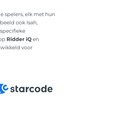
e spelers, elk met hun
rbeeld ook Isah,
specifieke
 op
Ridder iQ
en
twikkeld voor