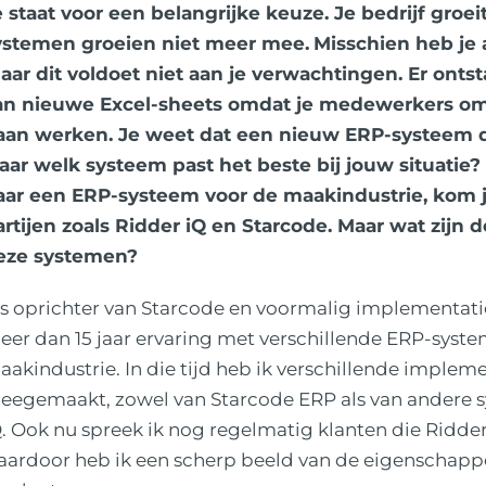
 staat voor een belangrijke keuze. Je bedrijf groei
ystemen groeien niet meer mee.
Misschien heb je 
aar dit voldoet niet aan je verwachtingen. Er ontst
an nieuwe Excel-sheets omdat je medewerkers om 
aan werken. Je weet dat een nieuw ERP-systeem de
aar welk systeem past het beste bij jouw situatie? 
aar een ERP-systeem voor de maakindustrie, kom je 
artijen zoals Ridder iQ en Starcode. Maar wat zijn d
eze systemen?
ls oprichter van Starcode en voormalig implementati
eer dan 15 jaar ervaring met verschillende ERP-syste
akindustrie. In die tijd heb ik verschillende impleme
eegemaakt, zowel van Starcode ERP als van andere s
. Ook nu spreek ik nog regelmatig klanten die Ridder
aardoor heb ik een scherp beeld van de eigenschapp