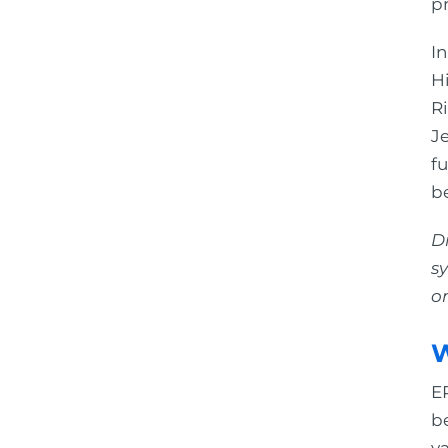
p
I
Hi
Ri
Je
fu
be
Di
s
om
W
ER
be