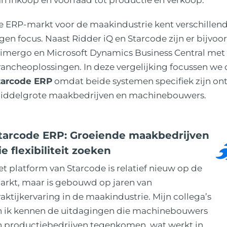
an inkoop en voorraad tot productie en verkoop.
e ERP-markt voor de maakindustrie kent verschillend
gen focus. Naast Ridder iQ en Starcode zijn er bijvoo
rimergo en Microsoft Dynamics Business Central met 
rancheoplossingen. In deze vergelijking focussen we
tarcode ERP
omdat beide systemen specifiek zijn on
iddelgrote maakbedrijven en machinebouwers.
tarcode ERP: Groeiende maakbedrijven
ie flexibiliteit zoeken
t platform van Starcode is relatief nieuw op de
arkt, maar is gebouwd op jaren van
aktijkervaring in de maakindustrie. Mijn collega’s
n ik kennen de uitdagingen die machinebouwers
n productiebedrijven tegenkomen, wat werkt in