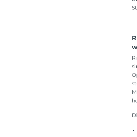
S
R
w
R
si
O
s
M
he
Di