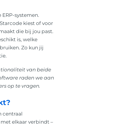
de ERP-systemen.
 Starcode kiest of voor
 maakt die bij jou past.
schikt is, welke
ruiken. Zo kun jij
ie.
tionaliteit van beide
software raden we aan
ers op te vragen.
kt?
n centraal
 met elkaar verbindt –