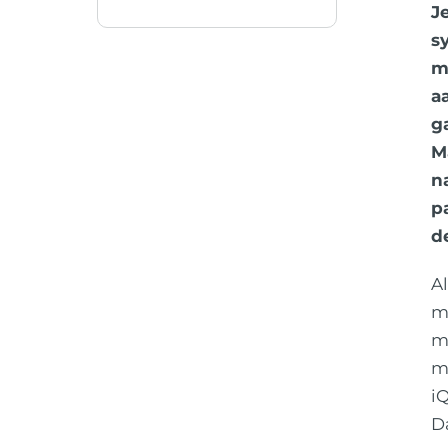
Je
s
m
a
g
M
n
p
d
A
m
ma
m
iQ
D