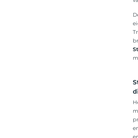
v
D
ei
T
b
S
m
S
d
He
m
pr
e
e